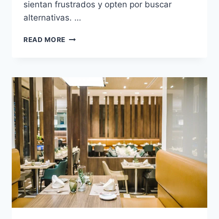
sientan frustrados y opten por buscar
alternativas. …
¿CÓMO
READ MORE
REDUCIR
EL
TIEMPO
DE
ESPERA
EN
EL
SERVICIO
DE
TU
RESTAURANTE
RENTABLE?