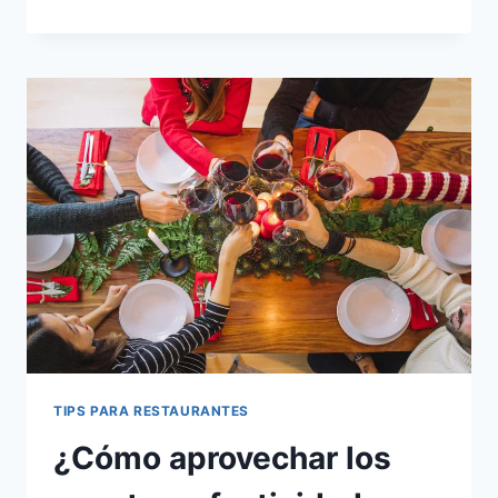
DIVERSIFICAR
LA
OFERTA
GASTRONÓMICA
PARA
ATRAER
UNA
AUDIENCIA
MÁS
AMPLIA?
TIPS PARA RESTAURANTES
¿Cómo aprovechar los