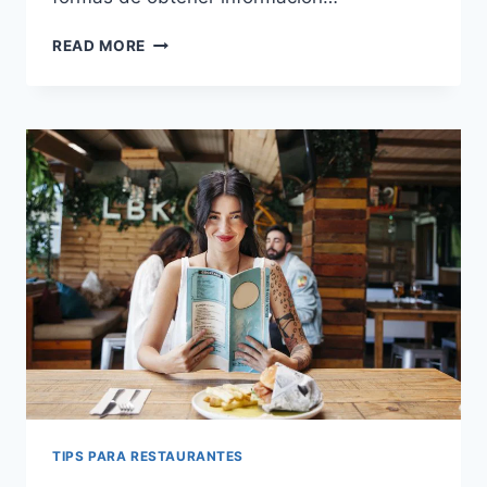
¿CÓMO
READ MORE
UTILIZAR
LAS
OPINIONES
DE
TUS
CLIENTES
PARA
MEJORAR
LA
RENTABILIDAD
DE
TU
RESTAURANTE?
TIPS PARA RESTAURANTES