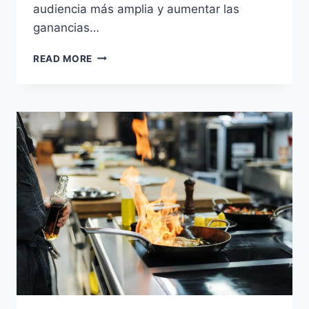
audiencia más amplia y aumentar las
ganancias…
¿CÓMO
READ MORE
APROVECHAR
LOS
EVENTOS
Y
FESTIVIDADES
PARA
AUMENTAR
LA
RENTABILIDAD
EN
TU
RESTAURANTE?