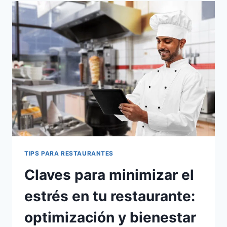
LOS
REPORTES
EN
TIEMPO
REAL
PARA
OPTIMIZAR
TU
RESTAURANTE
TIPS PARA RESTAURANTES
Claves para minimizar el
estrés en tu restaurante:
optimización y bienestar