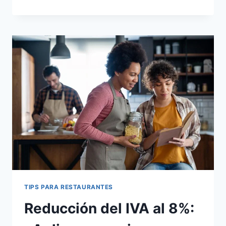
Y
EL
IVA
AL
15%:
¿CÓMO
MANTENERTE
COMPETITIVO
EN
EL
MUNDO
DE
LOS
RESTAURANTES?
TIPS PARA RESTAURANTES
Reducción del IVA al 8%: