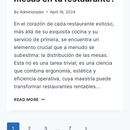
By
Administador
April 16, 2024
En el corazón de cada restaurante exitoso,
más allá de su exquisita cocina y su
servicio de primera, se encuentra un
elemento crucial que a menudo se
subestima: la distribución de las mesas.
Esta no es una tarea trivial; es una ciencia
que combina ergonomía, estética y
eficiencia operativa, cuya maestría puede
transformar restaurantes rentables…
¿CUÁL
READ MORE
ES
LA
IMPORTANCIA
DE
Page
Next
1
2
3
…
7
LA