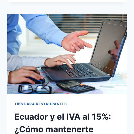
RESTAURANTES:
¿QUÉ
ES
Y
CÓMO
MEJORA
LA
GESTIÓN
DE
INVENTARIOS?
TIPS PARA RESTAURANTES
Ecuador y el IVA al 15%:
¿Cómo mantenerte